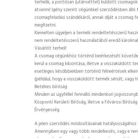
terhelik, a portósan (utánvéttel) küldött csomago
átvenni! Igény szerint cégünkkel szerződésben álló 
csomagfeladási szándékáról, annak díját a csomag fe
megfizetni.
Kiemelten ügyeljen a termék rendeltetésszerű haszn
nem rendeltetésszerű használatából eredő károkna
Vásárlót terheli!
A csomag cégünkhöz történő beérkezését követően
kerül a csomag kibontása, illetve a visszaküldött te
esetleges későbbiekben történő félreértések elker
(például, hogy a visszaküldött termék sérült, vagy h
Illetékes bíróság
Minden az ügyféllel fennálló mindenkori jogviszonyb
Központi Kerületi Bíróság, illetve a Fővárosi Bíróság 
Érvényesség
A jelen szerződés módosításainak hatályosságához í
Amennyiben egy vagy több rendelkezés, vagy e ren