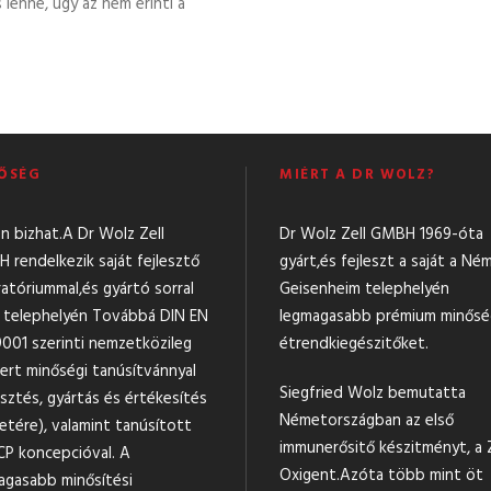
lenne, úgy az nem érinti a
ŐSÉG
MIÉRT A DR WOLZ?
n bizhat.A Dr Wolz Zell
Dr Wolz Zell GMBH 1969-óta
 rendelkezik saját fejlesztő
gyárt,és fejleszt a saját a Né
ratóriummal,és gyártó sorral
Geisenheim telephelyén
t telephelyén Továbbá DIN EN
legmagasabb prémium minős
9001 szerinti nemzetközileg
étrendkiegészitőket.
mert minőségi tanúsítvánnyal
Siegfried Wolz bemutatta
esztés, gyártás és értékesítés
Németországban az első
etére), valamint tanúsított
immunerősitő készitményt, a Z
P koncepcióval. A
Oxigent.Azóta több mint öt
agasabb minősítési