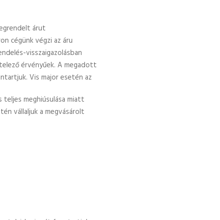
 megrendelt árut
ron cégünk végzi az áru
rendelés-visszaigazolásban
kötelező érvényűek. A megadott
enntartjuk. Vis major esetén az
s teljes meghiúsulása miatt
tén vállaljuk a megvásárolt