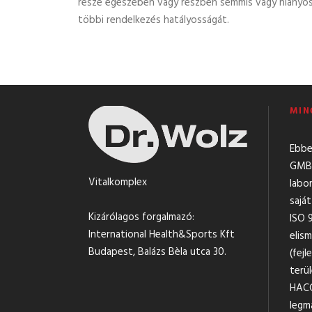
része egészében vagy részben semmis vagy hiányos 
többi rendelkezés hatályosságát.
MIN
Ebbe
GMBH
Vitalkomplex
labo
sajá
Kizárólagos forgalmazó:
ISO 
International Health&Sports Kft
elis
Budapest, Balázs Bèla utca 30.
(fejl
terül
HACC
legm