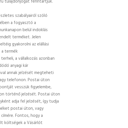
áru tulajdonjogát fenntartjuk.
szletes szabályairól szóló
lmében a fogyasztó a
munkanapon belül indoklás
rendelt terméket. Jelen
téig gyakorolni az elállási
t a termék
terheli, a vállalkozás azonban
dódó anyagi kár
ával annak jelzését megteheti
agy telefonon. Postai úton
őpontját vesszük figyelembe,
on történő jelzését. Postai úton
ként adja fel jelzését, így tudja
méket postai úton, vagy
 címére. Fontos, hogy a
lt költségek a Vásárlót