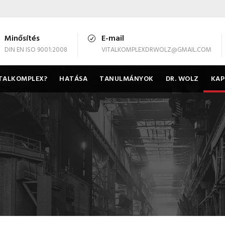
Minősítés
E-mail
DIN EN ISO 9001:2008
VITALKOMPLEXDRWOLZ@GMAIL.COM
ITALKOMPLEX?
HATÁSA
TANULMÁNYOK
DR. WOLZ
KAP