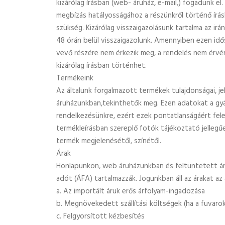
kizárólag írásban (web- áruház, e-mail,) fogadunk e
megbízás hatályosságához a részünkről történő írás
szükség. Kizárólag visszaigazolásunk tartalma az i
48 órán belül visszaigazolunk. Amennyiben ezen idős
vevő részére nem érkezik meg, a rendelés nem érv
kizárólag írásban történhet.
Termékeink
Az általunk forgalmazott termékek tulajdonságai, j
áruházunkban,tekinthetők meg. Ezen adatokat a gy
rendelkezésünkre, ezért ezek pontatlanságáért fele
termékleírásban szereplő fotók tájékoztató jellegűe
termék megjelenésétől, színétől.
Árak
Honlapunkon, web áruházunkban és feltüntetett árak
adót (ÁFA) tartalmazzák. Jogunkban áll az árakat az
a. Az importált áruk erős árfolyam-ingadozása
b. Megnövekedett szállítási költségek (ha a fuvaroka
c. Felgyorsított kézbesítés