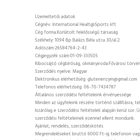
Üzemeltetői adatok
Cégnév: International Healt@Sports kft
Cég forma.Korlátolt felelősségű társaság
Székhely: 1094 Bp Balázs Béla utca 30/al.2
Adószám:26584764-2-43
Cégjegyzék szám:01-09-333505
Kibocsájtó cégbíróság, okmányiroda:Fővárosi törvé
Szerződés nyelve: Magyar
Elektronikus elérhetőség: glutenenzym@gmail.com
Telefonos elérhetőség: 06-70-7434787
Általános szerződési feltételeink érvényessége
Minden az ügyfeleink részére történő szállításra, tel
kizárólag e szerződési feltételek alapján kerül sor. Ü
szerződési feltételeinek ezennel ellent mondunk.
Ajánlat, rendelés, szerződéskötés
Megrendeléseket bruttó 6000 Ft-ig telefonon vagy