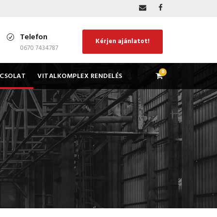
Telefon
Kérjen ajánlatot!
0670 7434787
0
CSOLAT
VITALKOMPLEX RENDELÉS