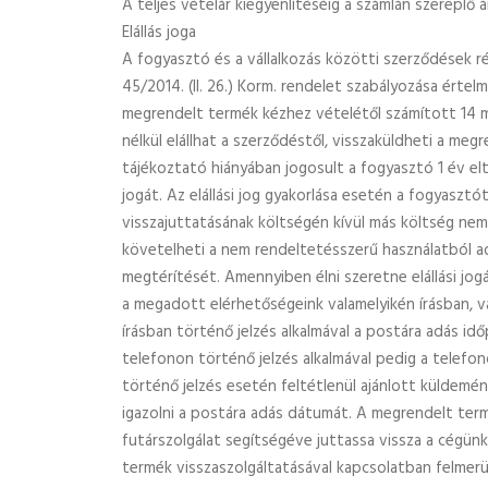
A teljes vételár kiegyenlítéséig a számlán szereplő 
Elállás joga
A fogyasztó és a vállalkozás közötti szerződések ré
45/2014. (II. 26.) Korm. rendelet szabályozása érte
megrendelt termék kézhez vételétől számított 14 
nélkül elállhat a szerződéstől, visszaküldheti a meg
tájékoztató hiányában jogosult a fogyasztó 1 év eltel
jogát. Az elállási jog gyakorlása esetén a fogyasztó
visszajuttatásának költségén kívül más költség nem 
követelheti a nem rendeltetésszerű használatból a
megtérítését. Amennyiben élni szeretne elállási jog
a megadott elérhetőségeink valamelyikén írásban, v
írásban történő jelzés alkalmával a postára adás id
telefonon történő jelzés alkalmával pedig a telefon
történő jelzés esetén feltétlenül ajánlott küldemény
igazolni a postára adás dátumát. A megrendelt ter
futárszolgálat segítségéve juttassa vissza a cégünk
termék visszaszolgáltatásával kapcsolatban felmerü