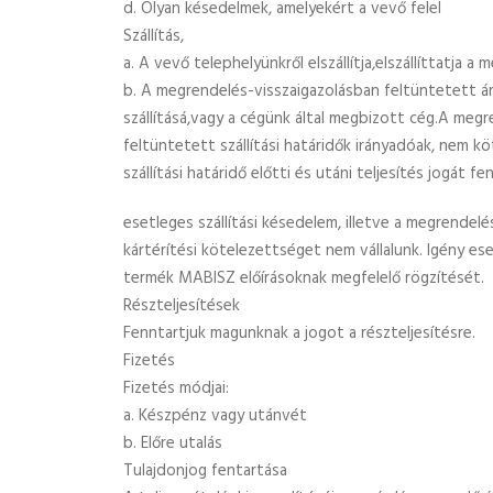
d. Olyan késedelmek, amelyekért a vevő felel
Szállítás,
a. A vevő telephelyünkről elszállítja,elszállíttatja a
b. A megrendelés-visszaigazolásban feltüntetett á
szállításá,vagy a cégünk által megbizott cég.A meg
feltüntetett szállítási határidők irányadóak, nem 
szállítási határidő előtti és utáni teljesítés jogát f
esetleges szállítási késedelem, illetve a megrendelé
kártérítési kötelezettséget nem vállalunk. Igény ese
termék MABISZ előírásoknak megfelelő rögzítését.
Részteljesítések
Fenntartjuk magunknak a jogot a részteljesítésre.
Fizetés
Fizetés módjai:
a. Készpénz vagy utánvét
b. Előre utalás
Tulajdonjog fentartása