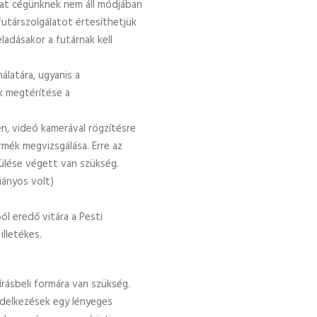
kat cégünknek nem áll módjában
futárszolgálatot értesíthetjük
ladásakor a futárnak kell
álatára, ugyanis a
k megtérítése a
, videó kamerával rögzítésre
rmék megvizsgálása. Erre az
ülése végett van szükség.
iányos volt)
ól eredő vitára a Pesti
illetékes.
rásbeli formára van szükség.
delkezések egy lényeges