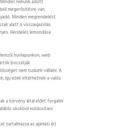
l. Minden nekünk adott
beli megerősítésre van
rányadó. Minden megrendelést
zak alatt a visszaigazolás
ényes. Rendelés lemondása
ellemzői honlapunkon, web
ártók bocsátják
lősséget nem tudunk vállalni. A
k, így ezek eltérhetnek a valós
 a törvény által előírt forgalmi
 alábbi okokból módosítani:
t tartalmazza az ajánlati ár)