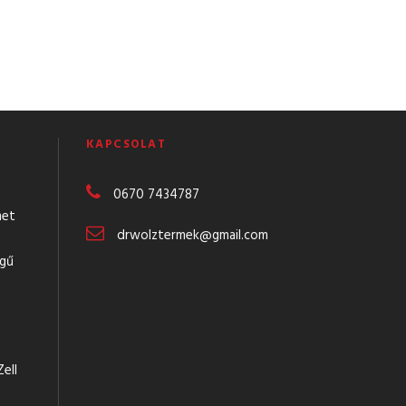
KAPCSOLAT
0670 7434787
met
drwolztermek@gmail.com
égű
ell