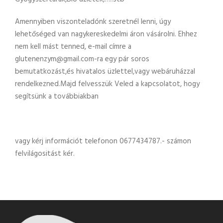
Amennyiben viszonteladónk szeretnél lenni, úgy
lehetőséged van nagykereskedelmi áron vásárolni. Ehhez
nem kell mást tenned, e-mail címre a
glutenenzym@gmail.com-ra egy pár soros
bemutatkozást,és hivatalos üzlettel,vagy webáruházzal
rendelkezned.Majd felvesszük Veled a kapcsolatot, hogy
segítsünk a továbbiakban
vagy kérj információt telefonon 0677434787.- számon
felvilágositást kér.