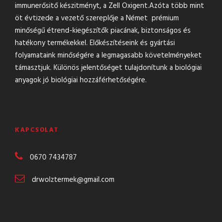
immunerősitő készitményt, a Zell Oxigent.Azóta több mint
öt évtizede a vezető szereplője a Német prémium
minőségű étrend-kiegészítők piacának, biztonságos és
hatékony termékekkel. Előkészítéseink és gyártási
folyamataink minőségére a legmagasabb követelményeket
támasztjuk. Különös jelentőséget tulajdonítunk a biológiai
anyagok jó biológiai hozzáférhetőségére.
KAPCSOLAT
0670 7434787
drwolztermek@gmail.com