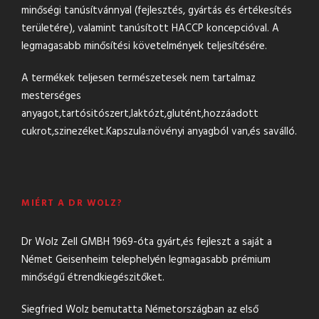
minőségi tanúsítvánnyal (fejlesztés, gyártás és értékesítés
területére), valamint tanúsított HACCP koncepcióval. A
legmagasabb minősítési követelmények teljesítésére.
A termékek teljesen természetesek nem tartalmaz
mesterséges
anyagot,tartósitószert,laktózt,glutént,hozzáadott
cukrot,szinezéket.Kapszula:növényi anyagból van,és saválló.
MIÉRT A DR WOLZ?
Dr Wolz Zell GMBH 1969-óta gyárt,és fejleszt a saját a
Német Geisenheim telephelyén legmagasabb prémium
minőségű étrendkiegészitőket.
Siegfried Wolz bemutatta Németországban az első