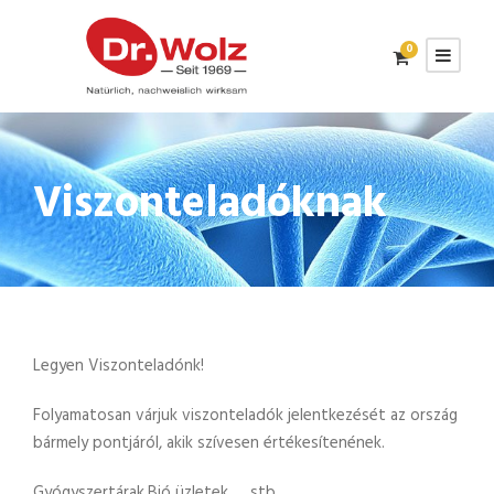
0
Viszonteladóknak
Legyen Viszonteladónk!
Folyamatosan várjuk viszonteladók jelentkezését az ország
bármely pontjáról, akik szívesen értékesítenének.
Gyógyszertárak,Bió üzletek,…..stb